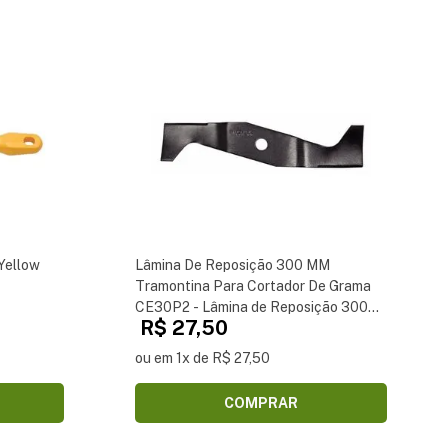
Yellow
Lâmina De Reposição 300 MM
Tramontina Para Cortador De Grama
CE30P2 - Lâmina de Reposição 300
R$ 27,50
mm Tramontina para Cortador de
Grama CE30P2
ou em 1x de R$ 27,50
COMPRAR