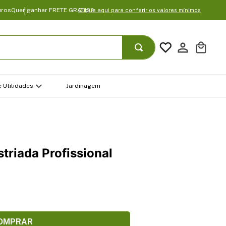
uros
Quer ganhar FRETE GRATIS?
Clique aqui para conferir os valores mínimos
 Utilidades
Jardinagem
triada Profissional
OMPRAR