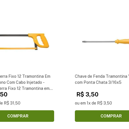
erra Fixo 12 Tramontina Em
Chave de Fenda Tramontina 
no Com Cabo Injetado -
com Ponta Chata 3/16x5
erra Fixo 12 Tramontina em
,50
R$ 3,50
ono com Cabo Injetado
de R$ 31,50
ou em 1x de R$ 3,50
COMPRAR
COMPRAR