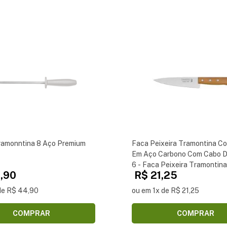
ramonntina 8 Aço Premium
Faca Peixeira Tramontina C
Em Aço Carbono Com Cabo D
6 - Faca Peixeira Tramontin
,90
R$ 21,25
Lâmina em Aço Carbono com
Madeira 6
de R$ 44,90
ou em 1x de R$ 21,25
COMPRAR
COMPRAR