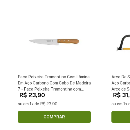
Faca Peixeira Tramontina Com Lâmina
Arco De S
Em Aço Carbono Com Cabo De Madeira
Aço Carbo
7 - Faca Peixeira Tramontina com
Arco de S
R$ 23,90
R$ 31
Lâmina em Aço Carbono com Cabo de
Aço Carb
Madeira 7
ou em 1x de R$ 23,90
ou em 1x 
COMPRAR