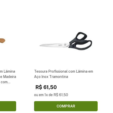
om Lâmina
Tesoura Profissional com Lâmina em
e Madeira
Aço Inox Tramontina
a com
R$ 61,50
 Cabo de
ou em 1x de R$ 61,50
COMPRAR