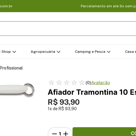
.com.br
Parcelamento em até 6x sem j
t Shop
Agropecuária
Camping e Pesca
Casa e
Profissional
☆
☆
☆
☆
☆
(
0
)
Afiador Tramontina 10 Es
R$
93
,
90
1
R$
93
,
90
C