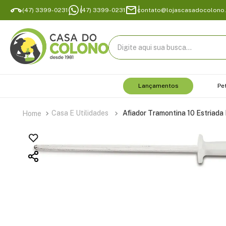
(47) 3399-0231
(47) 3399-0231
contato@lojascasadocolono
Digite aqui sua busca...
Lançamentos
Pe
Casa E Utilidades
Afiador Tramontina 10 Estriada 