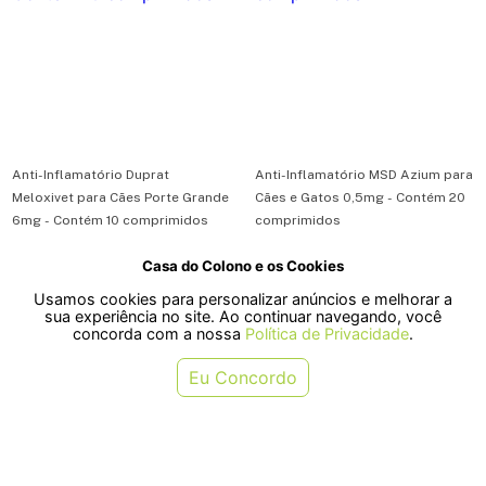
Anti-Inflamatório Duprat
Anti-Inflamatório MSD Azium para
Meloxivet para Cães Porte Grande
Cães e Gatos 0,5mg - Contém 20
6mg - Contém 10 comprimidos
comprimidos
Casa do Colono e os Cookies
R$ 45,50
R$ 31,90
Usamos cookies para personalizar anúncios e melhorar a
ou em 1x de R$ 45,50
ou em 1x de R$ 31,90
sua experiência no site. Ao continuar navegando, você
concorda com a nossa
Política de Privacidade
.
COMPRAR
COMPRAR
Eu Concordo