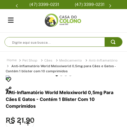
Parcelam
(47) 3399-0231
(47) 3399-0231
se
Digite aqui sua busca...
Pet Shop
Cães
Medicamento
Anti-Inflamatório
Anti-Inflamatório World Meloxiworld 0,5mg para Cães e Gatos -
Contém 1 blister com 10 comprimidos
Anti-Inflamatório World Meloxiworld 0,5mg Para
Cães E Gatos - Contém 1 Blister Com 10
Comprimidos
R$
21
,
90