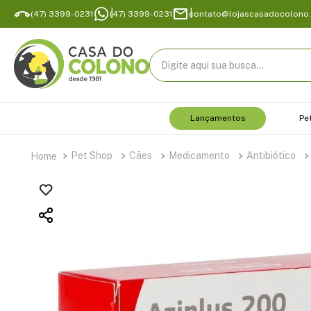
(47) 3399-0231
(47) 3399-0231
contato@lojascasadocolono
Digite aqui sua busca...
Lançamentos
Pe
Pet Shop
Cães
Medicamento
Antibiótico