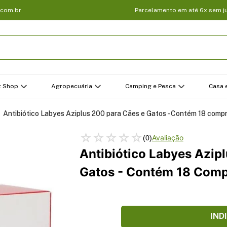
.com.br
Parcelamento em até 6x sem j
t Shop
Agropecuária
Camping e Pesca
Casa e
Antibiótico Labyes Aziplus 200 para Cães e Gatos - Contém 18 comp
☆
☆
☆
☆
☆
(
0
)
Antibiótico Labyes Azip
Gatos - Contém 18 Com
IND