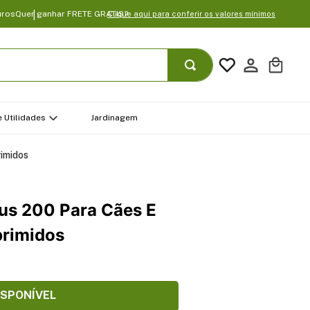
uros
Quer ganhar FRETE GRATIS?
Clique aqui para conferir os valores mínimos
 Utilidades
Jardinagem
rimidos
lus 200 Para Cães E
primidos
ISPONÍVEL