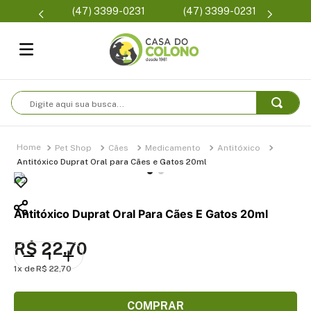
Parcelam
(47) 3399-0231
(47) 3399-0231
se
Digite aqui sua busca...
Pet Shop
Cães
Medicamento
Antitóxico
Antitóxico Duprat Oral para Cães e Gatos 20ml
Antitóxico Duprat Oral Para Cães E Gatos 20ml
R$
22
,
70
1
R$
22
,
70
COMPRAR