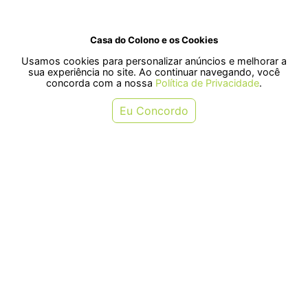
Casa do Colono e os Cookies
R$ 16,90
R$ 30,00
Usamos cookies para personalizar anúncios e melhorar a
ou em 1x de R$ 16,90
ou em 1x de R$ 30,00
sua experiência no site. Ao continuar navegando, você
concorda com a nossa
Política de Privacidade
.
COMPRAR
COMPRAR
Eu Concordo
Antibiótico Duprat Lexin para
Anti-Inflamatório Duprat
Cães 300mg - Contém 120
Meloxivet para Cães Porte Grande