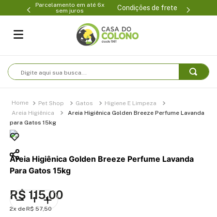
Parcelamento em até 6x
99-0231
(47
Condições de frete
sem juros
Digite aqui sua busca...
Pet Shop
Gatos
Higiene E Limpeza
Areia Higiênica
Areia Higiênica Golden Breeze Perfume Lavanda
para Gatos 15kg
Areia Higiênica Golden Breeze Perfume Lavanda
Para Gatos 15kg
R$
115
,
00
2
R$
57
,
50