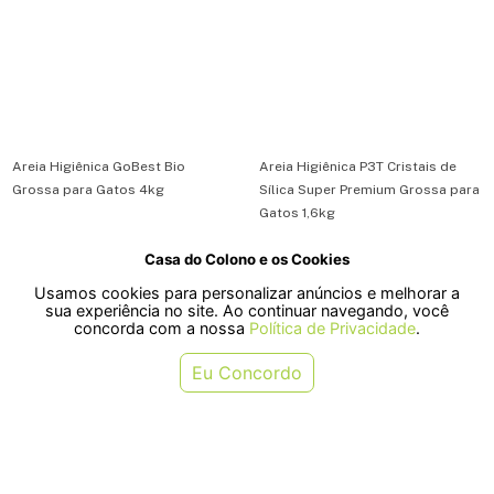
Areia Higiênica GoBest Bio
Areia Higiênica P3T Cristais de
Grossa para Gatos 4kg
Sílica Super Premium Grossa para
Gatos 1,6kg
Casa do Colono e os Cookies
R$ 64,90
R$ 40,90
Usamos cookies para personalizar anúncios e melhorar a
ou em 1x de R$ 64,90
ou em 1x de R$ 40,90
sua experiência no site. Ao continuar navegando, você
concorda com a nossa
Política de Privacidade
.
COMPRAR
COMPRAR
Eu Concordo