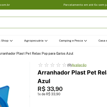
.com.br
Parcelamento em até 6x sem j
t Shop
Agropecuária
Camping e Pesca
Casa e
rranhador Plast Pet Relax Pop para Gatos Azul
☆
☆
☆
☆
☆
(
0
)
Arranhador Plast Pet Re
Azul
R$
33
,
90
1
R$
33
,
90