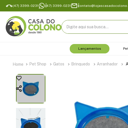
(47) 3399-0231
(47) 3399-0231
contato@lojascasadocolono
Digite aqui sua busca...
Lançamentos
Pe
Pet Shop
Gatos
Brinquedo
Arranhador
A