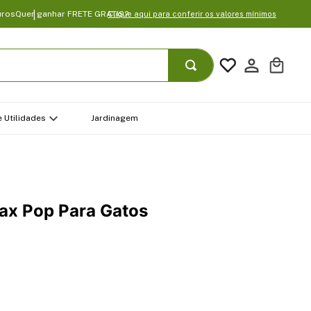
uros
Quer ganhar FRETE GRATIS?
Clique aqui para conferir os valores mínimos
 Utilidades
Jardinagem
lax Pop Para Gatos