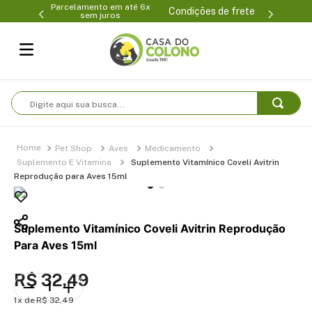
Parcelamento em até 6x
99-0231
(47
Condições de frete
sem juros
Digite aqui sua busca...
Pet Shop
Aves
Medicamento
Suplemento E Vitamina
Suplemento Vitamínico Coveli Avitrin
Reprodução para Aves 15ml
Suplemento Vitamínico Coveli Avitrin Reprodução
Para Aves 15ml
R$
32
,
49
1
R$
32
,
49