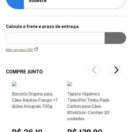
Sudeste
Calcule o frete e prazo de entrega
Não sei meu CEP
COMPRE JUNTO
Biscoito Origens para
Tapete Higiênico
Cães Adultos Frango +7
TimbóPet Timbo Pads
Grãos Integrais 700g
Carbon para Cães
80x60cm - Contém 30
unidades
R$ 26,10
R$ 139,90