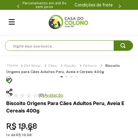
Parcelamento em até 6x
99-0231
(47
Condições de frete
sem juros
Digite aqui sua busca...
Pet Shop
Cães
Ração
Petisco
Biscoito
Origens para Cães Adultos Peru, Aveia e Cereais 400g
☆
☆
☆
☆
☆
(
0
)
Biscoito Origens Para Cães Adultos Peru, Aveia E
Cereais 400g
R$
19
,
68
1
R$
19
,
68