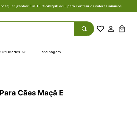
uros
Quer ganhar FRETE GRATIS?
Clique aqui para conferir os valores mínimos
 Utilidades
Jardinagem
 Para Cães Maçã E