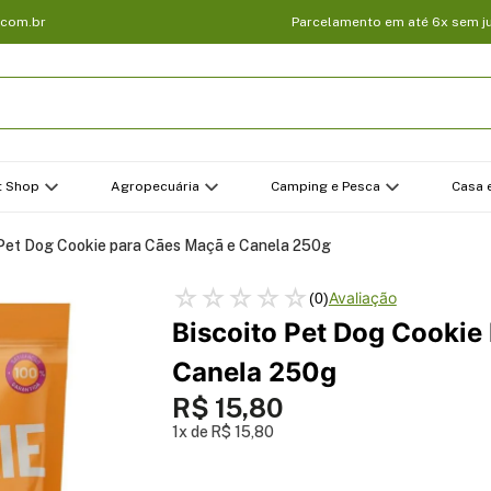
.com.br
Parcelamento em até 6x sem j
t Shop
Agropecuária
Camping e Pesca
Casa e
 Pet Dog Cookie para Cães Maçã e Canela 250g
☆
☆
☆
☆
☆
(
0
)
Biscoito Pet Dog Cookie
Canela 250g
R$
15
,
80
1
R$
15
,
80