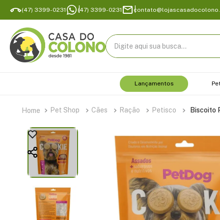
(47) 3399-0231
(47) 3399-0231
contato@lojascasadocolono
Digite aqui sua busca...
Lançamentos
Pe
Pet Shop
Cães
Ração
Petisco
Biscoito