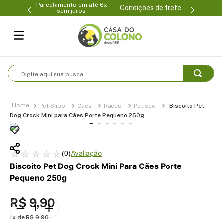
Parcelamento em até 6x
99-0231
(47
Condições de frete
sem juros
Digite aqui sua busca...
Pet Shop
Cães
Ração
Petisco
Biscoito Pet
Dog Crock Mini para Cães Porte Pequeno 250g
☆
☆
☆
☆
☆
(
0
)
Biscoito Pet Dog Crock Mini Para Cães Porte
Pequeno 250g
R$
9
,
90
1
R$
9
,
90