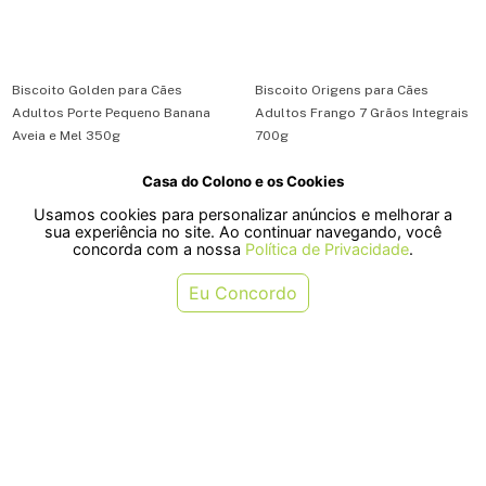
Biscoito Golden para Cães
Biscoito Origens para Cães
Adultos Porte Pequeno Banana
Adultos Frango 7 Grãos Integrais
Aveia e Mel 350g
700g
Casa do Colono e os Cookies
R$ 17,90
R$ 26,10
Usamos cookies para personalizar anúncios e melhorar a
ou em 1x de R$ 17,90
ou em 1x de R$ 26,10
sua experiência no site. Ao continuar navegando, você
concorda com a nossa
Política de Privacidade
.
COMPRAR
COMPRAR
Eu Concordo