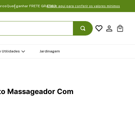
uros
Quer ganhar FRETE GRATIS?
Clique aqui para conferir os valores mínimos
 Utilidades
Jardinagem
to Massageador Com