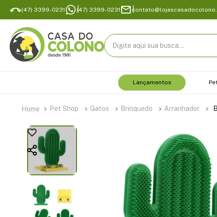
(47) 3399-0231
(47) 3399-0231
contato@lojascasadocolono
Digite aqui sua busca...
Lançamentos
Pe
Pet Shop
Gatos
Brinquedo
Arranhador
B