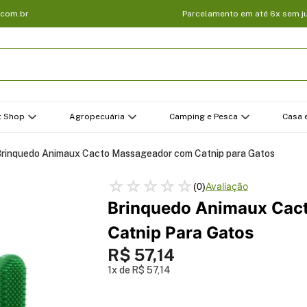
.com.br
Parcelamento em até 6x sem j
t Shop
Agropecuária
Camping e Pesca
Casa e
rinquedo Animaux Cacto Massageador com Catnip para Gatos
☆
☆
☆
☆
☆
(
0
)
Brinquedo Animaux Cac
Catnip Para Gatos
R$
57
,
14
1
R$
57
,
14