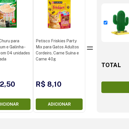
Churu para
Petisco Friskies Party
um e Galinha -
Mix para Gatos Adultos
com 04 unidades
Cordeiro, Carne Suína e
cada
Carne 40g
TOTAL
2,50
R$ 8,10
DICIONAR
ADICIONAR