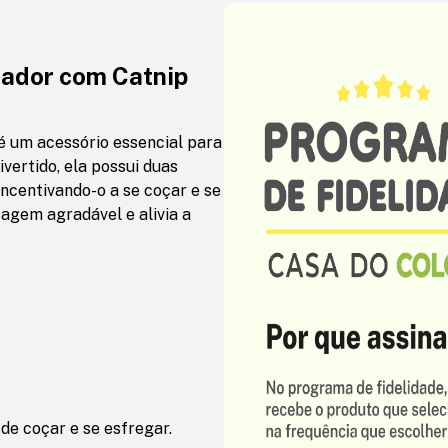
ador com Catnip
 um acessório essencial para
vertido, ela possui duas
incentivando-o a se coçar e se
gem agradável e alivia a
e coçar e se esfregar.