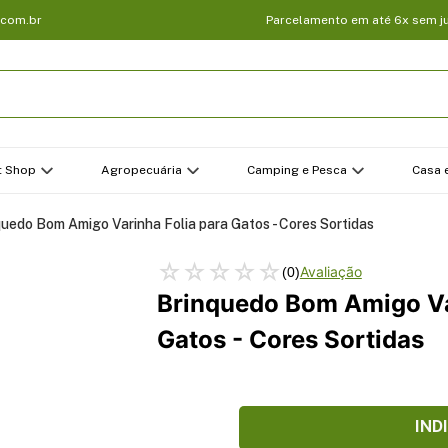
.com.br
Parcelamento em até 6x sem j
t Shop
Agropecuária
Camping e Pesca
Casa e
quedo Bom Amigo Varinha Folia para Gatos - Cores Sortidas
☆
☆
☆
☆
☆
(
0
)
Brinquedo Bom Amigo Va
Gatos - Cores Sortidas
IND