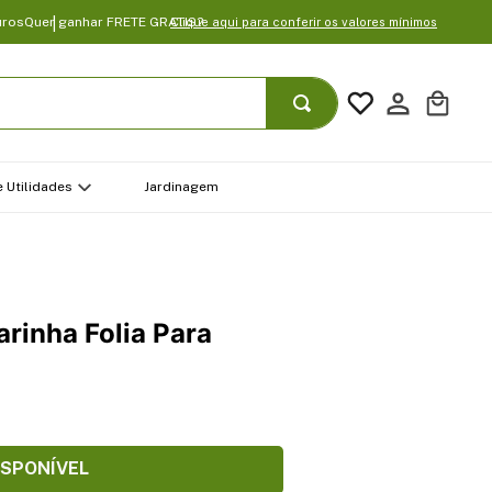
uros
Quer ganhar FRETE GRATIS?
Clique aqui para conferir os valores mínimos
 Utilidades
Jardinagem
rinha Folia Para
ISPONÍVEL