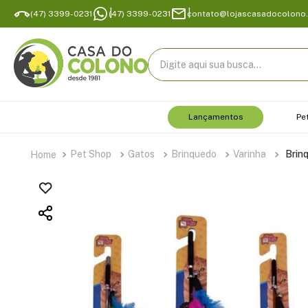
(47) 3399-0231
(47) 3399-0231
contato@lojascasadocolono
Digite aqui sua busca...
Lançamentos
Pe
Pet Shop
Gatos
Brinquedo
Varinha
Brin