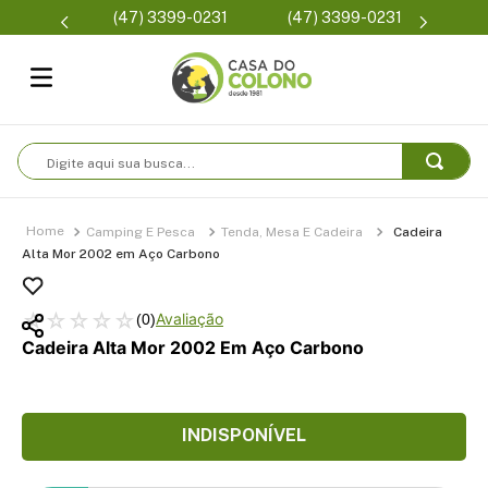
Parcelam
(47) 3399-0231
(47) 3399-0231
se
Digite aqui sua busca...
Camping E Pesca
Tenda, Mesa E Cadeira
Cadeira
Alta Mor 2002 em Aço Carbono
☆
☆
☆
☆
☆
(
0
)
Cadeira Alta Mor 2002 Em Aço Carbono
INDISPONÍVEL