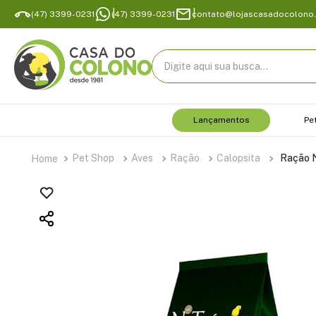
(47) 3399-0231
(47) 3399-0231
contato@lojascasadocolono
Digite aqui sua busca...
Lançamentos
Pe
Pet Shop
Aves
Ração
Calopsita
Ração N