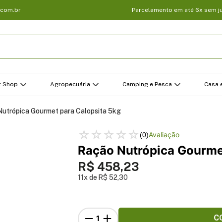
.com.br
Parcelamento em até 6x sem j
t Shop
Agropecuária
Camping e Pesca
Casa e
utrópica Gourmet para Calopsita 5kg
☆
☆
☆
☆
☆
(
0
)
Ração Nutrópica Gourmet
R$
458
,
23
11
R$
52
,
30
C