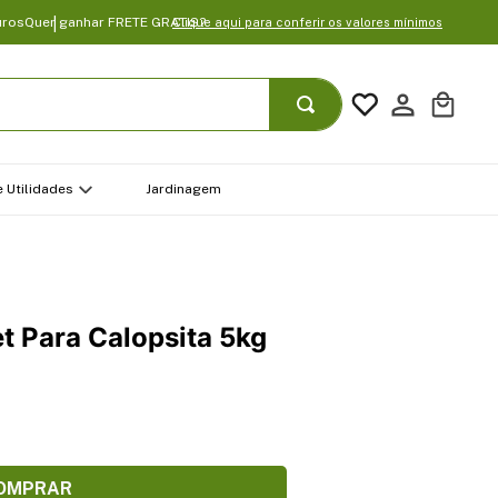
uros
Quer ganhar FRETE GRATIS?
Clique aqui para conferir os valores mínimos
 Utilidades
Jardinagem
 Para Calopsita 5kg
OMPRAR