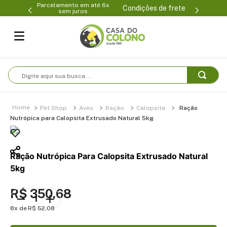
Parcelamento em até 6x
99-0231
(47
Condições de frete
sem juros
Digite aqui sua busca...
Pet Shop
Aves
Ração
Calopsita
Ração
Nutrópica para Calopsita Extrusado Natural 5kg
Ração Nutrópica Para Calopsita Extrusado Natural
5kg
R$
350
,
68
8
R$
52
,
08