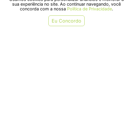
sua experiência no site. Ao continuar navegando, você
concorda com a nossa
Política de Privacidade
.
COMPRAR
COMPRAR
Eu Concordo
Ração Nutrópica Eggmax
Ração Nutrópica para Twister
Especial para Filhotes Extrusado
500g
300g
R$ 67,68
R$ 53,04
ou em 1x de R$ 67,68
ou em 1x de R$ 53,04