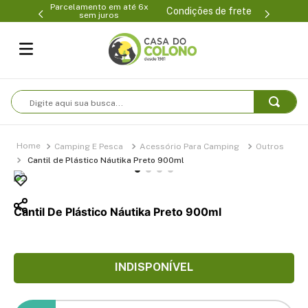
Parcelamento em até 6x
99-0231
(47
Condições de frete
sem juros
Digite aqui sua busca...
Camping E Pesca
Acessório Para Camping
Outros
Cantil de Plástico Náutika Preto 900ml
Cantil De Plástico Náutika Preto 900ml
INDISPONÍVEL