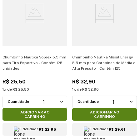
Chumbinho Náutika Voleex 5.5 mm
Chumbinho Náutika Míssil Energy
para Tiro Esportivo - Contém 125
5.5 mm para Carabinas de Média e
unidades
Alta Pressão - Contém 125
unidades
R$
25
,
50
R$
32
,
90
1
R$
25
,
50
1
R$
32
,
90
1
1
ADICIONAR AO
ADICIONAR AO
CARRINHO
CARRINHO
Fidelidade
Fidelidade
R$ 22,95
R$ 29,61