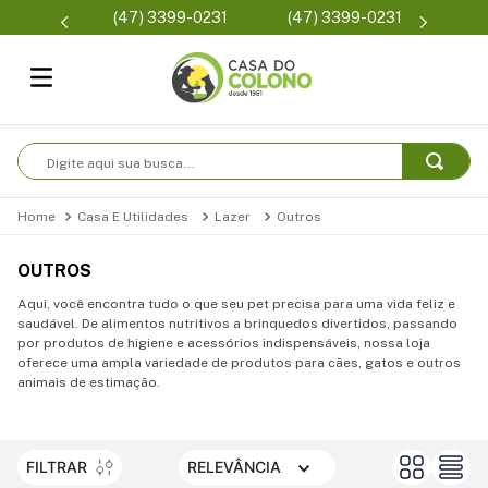
Parcelam
(47) 3399-0231
(47) 3399-0231
se
Digite aqui sua busca...
Casa E Utilidades
Lazer
Outros
OUTROS
Aqui, você encontra tudo o que seu pet precisa para uma vida feliz e
saudável. De alimentos nutritivos a brinquedos divertidos, passando
por produtos de higiene e acessórios indispensáveis, nossa loja
oferece uma ampla variedade de produtos para cães, gatos e outros
animais de estimação.
FILTRAR
RELEVÂNCIA