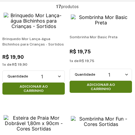
17
produtos
Sombrinha Mor Basic Preta
Brinquedo Mor Lança-água
Bichinhos para Crianças - Sortidos
R$
19
,
75
R$
19
,
90
1
R$
19
,
75
1
R$
19
,
90
1
1
ADICIONAR AO
ADICIONAR AO
CARRINHO
CARRINHO