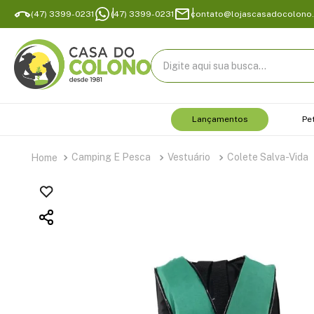
(47) 3399-0231
(47) 3399-0231
contato@lojascasadocolono
Digite aqui sua busca...
Lançamentos
Pe
Camping E Pesca
Vestuário
Colete Salva-Vida