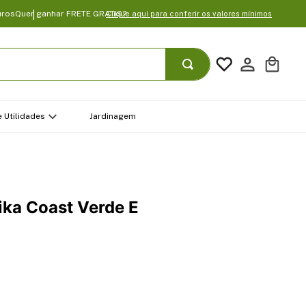
uros
Quer ganhar FRETE GRATIS?
Clique aqui para conferir os valores mínimos
 Utilidades
Jardinagem
ika Coast Verde E