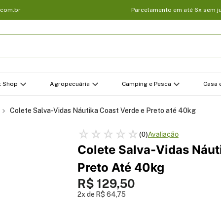
.com.br
Parcelamento em até 6x sem j
t Shop
Agropecuária
Camping e Pesca
Casa e
Colete Salva-Vidas Náutika Coast Verde e Preto até 40kg
☆
☆
☆
☆
☆
(
0
)
Colete Salva-Vidas Náut
Preto Até 40kg
R$
129
,
50
2
R$
64
,
75