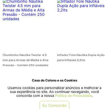
Chumbinho Náutika Twister 4.5
Inflador Fole Náutika Dupla Ação
mm para Armas de Média e Alta
para Infláveis 2,2lts
Pressão - Contém 250 unidades
R$ 25,50
R$ 114,50
Casa do Colono e os Cookies
ou em 1x de R$ 25,50
ou em 2x de R$ 57,25
Usamos cookies para personalizar anúncios e melhorar a
sua experiência no site. Ao continuar navegando, você
COMPRAR
COMPRAR
concorda com a nossa
Política de Privacidade
.
Eu Concordo