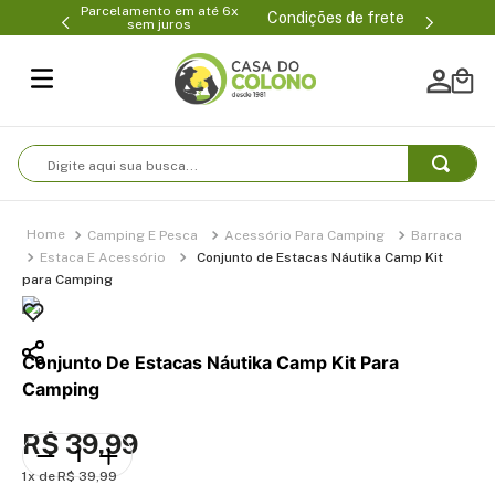
6x
(47) 3399-0231
(47) 3399
Condições de frete
Digite aqui sua busca...
Camping E Pesca
Acessório Para Camping
Barraca
Estaca E Acessório
Conjunto de Estacas Náutika Camp Kit
para Camping
Conjunto De Estacas Náutika Camp Kit Para
Camping
R$
39
,
99
1
R$
39
,
99