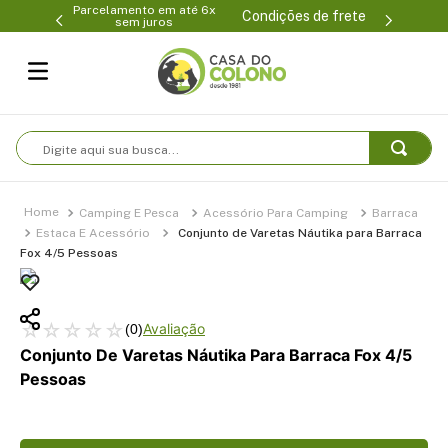
Parcelamento em até 6x
99-0231
(47
Condições de frete
sem juros
Digite aqui sua busca...
Camping E Pesca
Acessório Para Camping
Barraca
Estaca E Acessório
Conjunto de Varetas Náutika para Barraca
Fox 4/5 Pessoas
☆
☆
☆
☆
☆
(
0
)
Conjunto De Varetas Náutika Para Barraca Fox 4/5
Pessoas