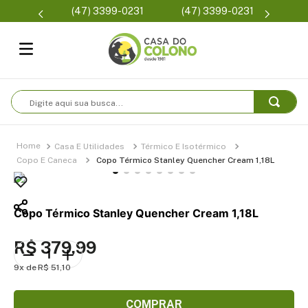
Parcelam
(47) 3399-0231
(47) 3399-0231
se
Digite aqui sua busca...
Casa E Utilidades
Térmico E Isotérmico
Copo E Caneca
Copo Térmico Stanley Quencher Cream 1,18L
Copo Térmico Stanley Quencher Cream 1,18L
R$
379
,
99
9
R$
51
,
10
COMPRAR