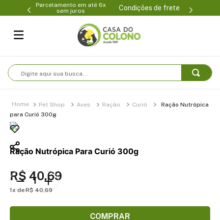
Parcelamento em até 6x
99-0231
(47
Condições de frete
sem juros
Digite aqui sua busca...
Pet Shop
Aves
Ração
Curió
Ração Nutrópica
para Curió 300g
Ração Nutrópica Para Curió 300g
R$
40
,
69
1
R$
40
,
69
COMPRAR