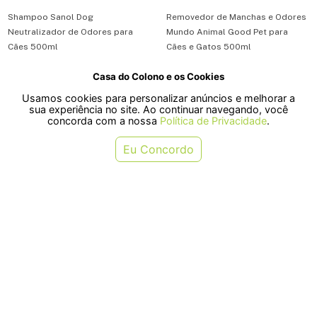
Shampoo Sanol Dog
Removedor de Manchas e Odores
Neutralizador de Odores para
Mundo Animal Good Pet para
Cães 500ml
Cães e Gatos 500ml
Casa do Colono e os Cookies
R$ 25,90
R$ 79,99
Usamos cookies para personalizar anúncios e melhorar a
ou em 1x de R$ 25,90
ou em 1x de R$ 79,99
sua experiência no site. Ao continuar navegando, você
concorda com a nossa
Política de Privacidade
.
COMPRAR
COMPRAR
Eu Concordo