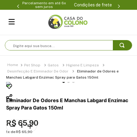
Parcelamento em até 6x
99-0231
(47
Condições de frete
sem juros
Digite aqui sua busca...
Pet Shop
Gatos
Higiene E Limpeza
Desinfecção E Eliminador De Odor
Eliminador de Odores e
Manchas Labgard Enzimac Spray para Gatos 150ml
Eliminador De Odores E Manchas Labgard Enzimac
Spray Para Gatos 150ml
R$
65
,
90
1
R$
65
,
90