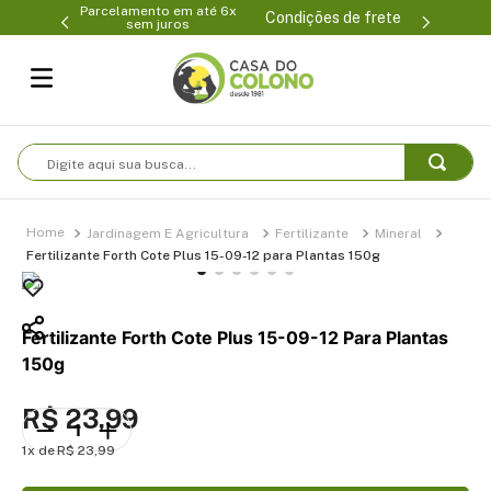
Parcelamento em até 6x
99-0231
(47
Condições de frete
sem juros
Digite aqui sua busca...
Jardinagem E Agricultura
Fertilizante
Mineral
Fertilizante Forth Cote Plus 15-09-12 para Plantas 150g
Fertilizante Forth Cote Plus 15-09-12 Para Plantas
150g
R$
23
,
99
1
R$
23
,
99