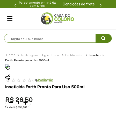
Parcelamento em até 6x
99-0231
(47
Condições de frete
sem juros
Digite aqui sua busca...
Jardinagem E Agricultura
Fertilizante
Inseticida
Forth Pronto para Uso 500ml
☆
☆
☆
☆
☆
(
0
)
Inseticida Forth Pronto Para Uso 500ml
R$
26
,
50
1
R$
26
,
50