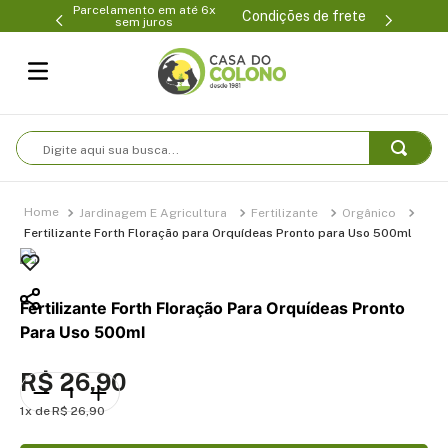
Parcelamento em até 6x
99-0231
(47
Condições de frete
sem juros
Digite aqui sua busca...
Jardinagem E Agricultura
Fertilizante
Orgânico
Fertilizante Forth Floração para Orquídeas Pronto para Uso 500ml
Fertilizante Forth Floração Para Orquídeas Pronto
Para Uso 500ml
R$
26
,
90
1
R$
26
,
90