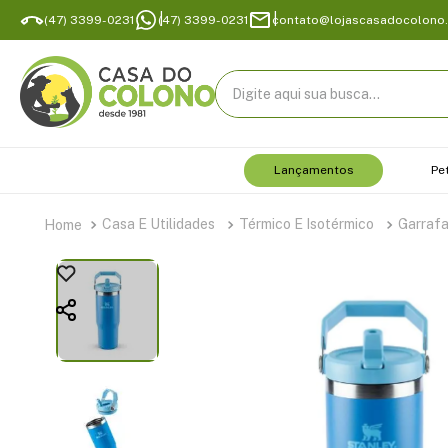
(47) 3399-0231
(47) 3399-0231
contato@lojascasadocolono
Digite aqui sua busca...
Lançamentos
Pe
Casa E Utilidades
Térmico E Isotérmico
Garraf