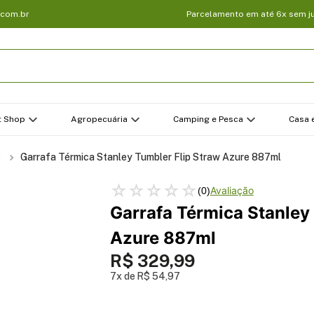
.com.br
Parcelamento em até 6x sem j
t Shop
Agropecuária
Camping e Pesca
Casa e
a
Garrafa Térmica Stanley Tumbler Flip Straw Azure 887ml
☆
☆
☆
☆
☆
(
0
)
Garrafa Térmica Stanley
Azure 887ml
R$
329
,
99
7
R$
54
,
97