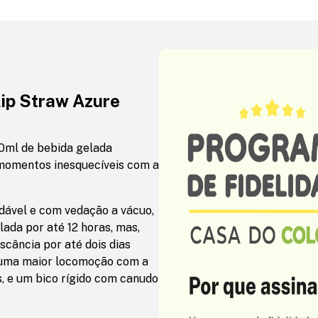
lip Straw Azure
0ml de bebida gelada
momentos inesquecíveis com a
dável e com vedação a vácuo,
ada por até 12 horas, mas,
cância por até dois dias
e uma maior locomoção com a
 e um bico rígido com canudo