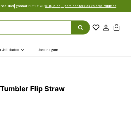
uros
Quer ganhar FRETE GRATIS?
Clique aqui para conferir os valores mínimos
 Utilidades
Jardinagem
 Tumbler Flip Straw