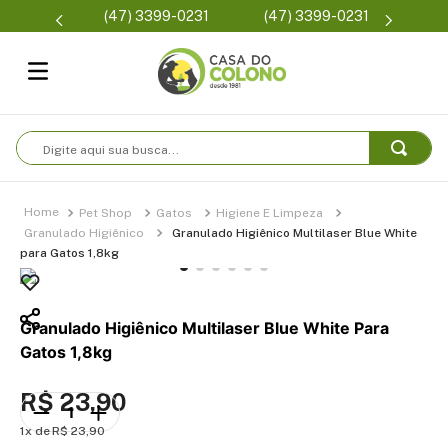
Parcelamento em até 6x
(47) 3399-0231
Condições de fre
sem juros
Digite aqui sua busca...
Pet Shop
Gatos
Higiene E Limpeza
Granulado Higiênico
Granulado Higiênico Multilaser Blue White
para Gatos 1,8kg
Granulado Higiênico Multilaser Blue White Para
Gatos 1,8kg
R$
23
,
90
1
R$
23
,
90