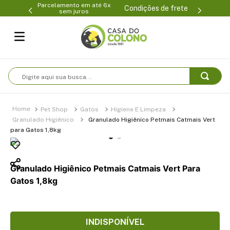
Parcelamento em até 6x
99-0231
(47
Condições de frete
sem juros
Digite aqui sua busca...
Pet Shop
Gatos
Higiene E Limpeza
Granulado Higiênico
Granulado Higiênico Petmais Catmais Vert
para Gatos 1,8kg
Granulado Higiênico Petmais Catmais Vert Para
Gatos 1,8kg
INDISPONÍVEL