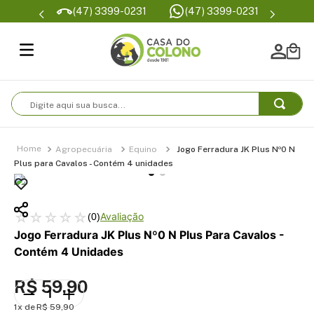
Parcelamento em até 6x
(47) 3399-0231
Condições de fre
sem juros
Digite aqui sua busca...
Agropecuária
Equino
Jogo Ferradura JK Plus Nº0 N
Plus para Cavalos - Contém 4 unidades
☆
☆
☆
☆
☆
(
0
)
Jogo Ferradura JK Plus Nº0 N Plus Para Cavalos -
Contém 4 Unidades
R$
59
,
90
1
R$
59
,
90