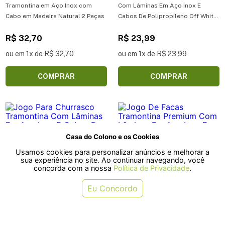
Tramontina em Aço Inox com
Com Lâminas Em Aço Inox E
Cabo em Madeira Natural 2 Peças
Cabos De Polipropileno Off White
3 Peças - Jogo de Facas
R$ 32,70
Tramontina Plenus com Lâminas
R$ 23,99
em Aço Inox e Cabos de
ou em 1x de R$ 32,70
ou em 1x de R$ 23,99
Polipropileno Off White 3 Peças
COMPRAR
COMPRAR
Casa do Colono e os Cookies
Usamos cookies para personalizar anúncios e melhorar a
sua experiência no site. Ao continuar navegando, você
concorda com a nossa
Política de Privacidade
.
Eu Concordo
Jogo Para Churrasco Tramontina
Jogo De Facas Tramontina