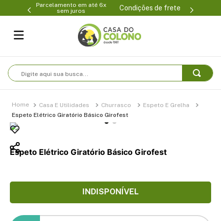
Parcelamento em até 6x
99-0231
(47
Condições de frete
sem juros
Digite aqui sua busca...
Casa E Utilidades
Churrasco
Espeto E Grelha
Espeto Elétrico Giratório Básico Girofest
Espeto Elétrico Giratório Básico Girofest
INDISPONÍVEL