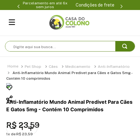
Parcelamento em até 6x
99-0231
(47
Condições de frete
sem juros
Digite aqui sua busca...
Pet Shop
Cães
Medicamento
Anti-Inflamatório
Anti-Inflamatório Mundo Animal Predivet para Cães e Gatos 5mg -
Contém 10 comprimidos
Anti-Inflamatório Mundo Animal Predivet Para Cães
E Gatos 5mg - Contém 10 Comprimidos
R$
23
,
59
1
R$
23
,
59