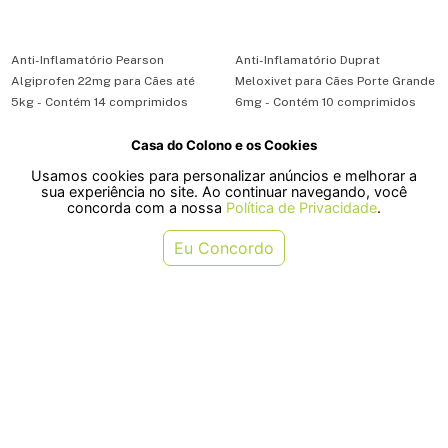
Anti-Inflamatório Pearson
Anti-Inflamatório Duprat
Algiprofen 22mg para Cães até
Meloxivet para Cães Porte Grande
5kg - Contém 14 comprimidos
6mg - Contém 10 comprimidos
Casa do Colono e os Cookies
R$ 66,00
R$ 45,50
Usamos cookies para personalizar anúncios e melhorar a
ou em 1x de R$ 66,00
ou em 1x de R$ 45,50
sua experiência no site. Ao continuar navegando, você
concorda com a nossa
Política de Privacidade
.
COMPRAR
COMPRAR
Eu Concordo