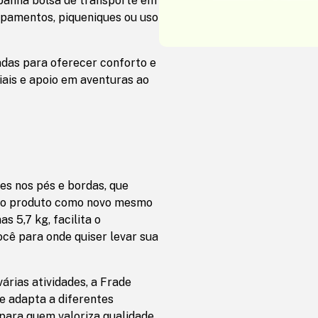
mpanha bolsa de transporte em
mpamentos, piqueniques ou uso
adas para oferecer conforto e
iais e apoio em aventuras ao
s nos pés e bordas, que
o o produto como novo mesmo
s 5,7 kg, facilita o
cê para onde quiser levar sua
rias atividades, a Frade
 adapta a diferentes
 para quem valoriza qualidade