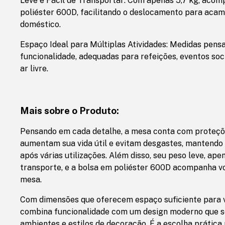
Leve e Fácil de Transportar: Com apenas 5,7 kg, aco
poliéster 600D, facilitando o deslocamento para aca
doméstico.
Espaço Ideal para Múltiplas Atividades: Medidas pens
funcionalidade, adequadas para refeições, eventos soc
ar livre.
Mais sobre o Produto:
Pensando em cada detalhe, a mesa conta com proteçõe
aumentam sua vida útil e evitam desgastes, mantend
após várias utilizações. Além disso, seu peso leve, apena
transporte, e a bolsa em poliéster 600D acompanha vo
mesa.
Com dimensões que oferecem espaço suficiente para vá
combina funcionalidade com um design moderno que se
ambientes e estilos de decoração. É a escolha prática