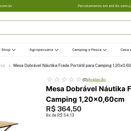
.com.br
Parcelamento em até 6x sem j
t Shop
Agropecuária
Camping e Pesca
Casa e
ros
Mesa Dobrável Náutika Frade Portátil para Camping 1,20x0,6
☆
☆
☆
☆
☆
(
0
)
Mesa Dobrável Náutika F
Camping 1,20x0,60cm
R$
364
,
50
8
R$
54
,
13