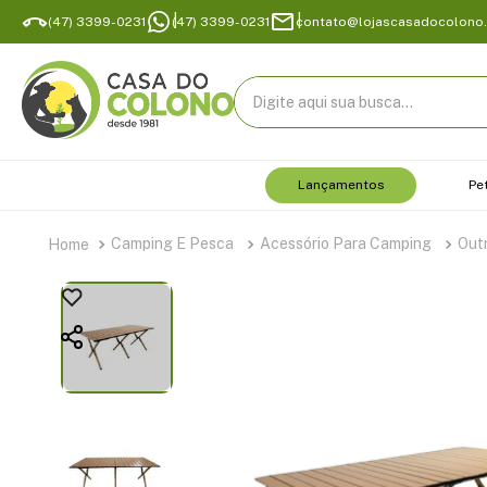
(47) 3399-0231
(47) 3399-0231
contato@lojascasadocolono
Digite aqui sua busca...
Lançamentos
Pe
Camping E Pesca
Acessório Para Camping
Out