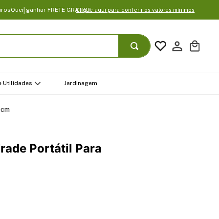
uros
Quer ganhar FRETE GRATIS?
Clique aqui para conferir os valores mínimos
 Utilidades
Jardinagem
0cm
rade Portátil Para