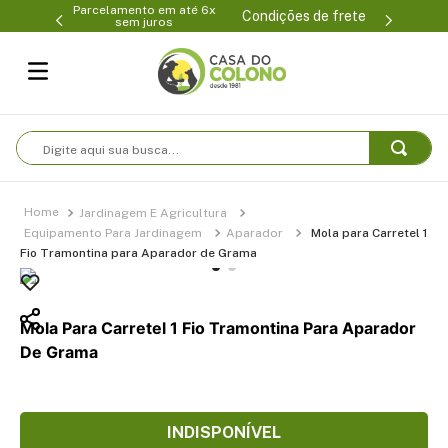
Parcelamento em até 6x
99-0231
(47
Condições de frete
sem juros
Digite aqui sua busca...
Jardinagem E Agricultura
Equipamento Para Jardinagem
Aparador
Mola para Carretel 1
Fio Tramontina para Aparador de Grama
Mola Para Carretel 1 Fio Tramontina Para Aparador
De Grama
INDISPONÍVEL