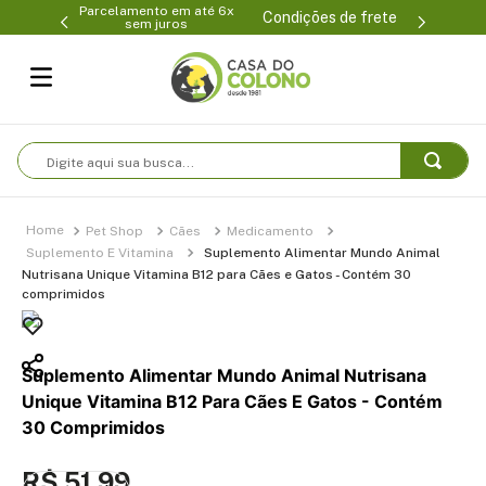
Parcelamento em até 6x
99-0231
(47
Condições de frete
sem juros
Digite aqui sua busca...
Pet Shop
Cães
Medicamento
Suplemento E Vitamina
Suplemento Alimentar Mundo Animal
Nutrisana Unique Vitamina B12 para Cães e Gatos - Contém 30
comprimidos
Suplemento Alimentar Mundo Animal Nutrisana
Unique Vitamina B12 Para Cães E Gatos - Contém
30 Comprimidos
R$
51
,
99