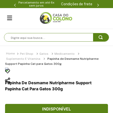
Parcelamento em até 6x
99-0231
(47
Condições de frete
sem juros
Digite aqui sua busca...
Pet Shop
Gatos
Medicamento
Suplemento E Vitamina
Papinha de Desmame Nutripharme
Support Papinha Cat para Gatos 300g
Papinha De Desmame Nutripharme Support
Papinha Cat Para Gatos 300g
INDISPONÍVEL