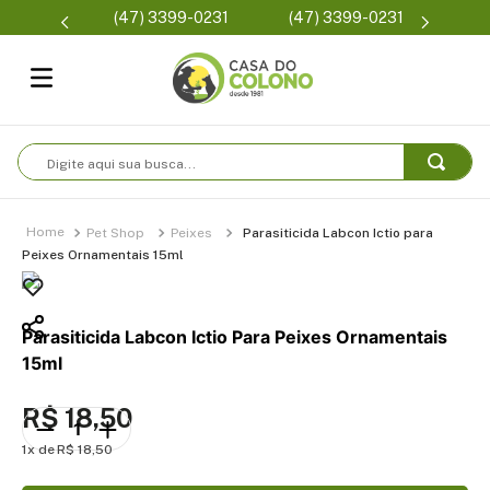
Parcelam
(47) 3399-0231
(47) 3399-0231
se
Digite aqui sua busca...
Pet Shop
Peixes
Parasiticida Labcon Ictio para
Peixes Ornamentais 15ml
Parasiticida Labcon Ictio Para Peixes Ornamentais
15ml
R$
18
,
50
1
R$
18
,
50