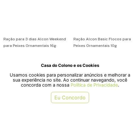
Ração para 3 dias Alcon Weekend
Ração Alcon Basic Flocos para
para Peixes Ornamentais 16g
Peixes Ornamentais 10g
Casa do Colono e os Cookies
R$ 14,95
R$ 13,90
Usamos cookies para personalizar anúncios e melhorar a
ou em 1x de R$ 14,95
ou em 1x de R$ 13,90
sua experiência no site. Ao continuar navegando, você
concorda com a nossa
Política de Privacidade
.
COMPRAR
COMPRAR
Eu Concordo