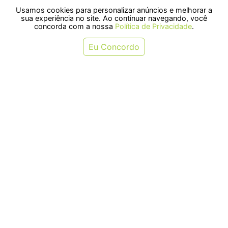
de Polipropileno Preto 12
Usamos cookies para personalizar anúncios e melhorar a
ou em 1x de R$ 27,99
ou em 1x de R$ 26,90
sua experiência no site. Ao continuar navegando, você
concorda com a nossa
Política de Privacidade
.
COMPRAR
COMPRAR
Eu Concordo
Tesoura De Poda Profissional
Conjunto Jardim Cabo de Madeira
Tramontina Em Aço Com Cabo
3 Peças
Emborrachado - Tesoura de Poda
Profissional Tramontina em Aço
com Cabo Emborrachado
R$ 89,99
R$ 39,90