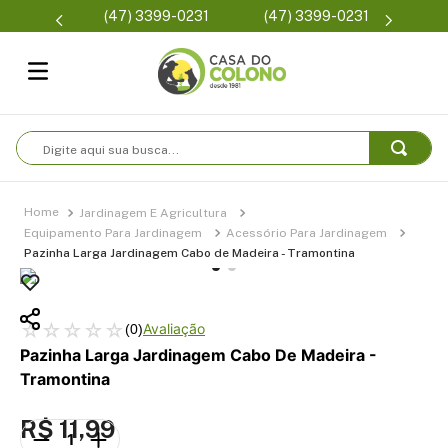
Parcelam
(47) 3399-0231
(47) 3399-0231
se
Digite aqui sua busca...
Jardinagem E Agricultura
Equipamento Para Jardinagem
Acessório Para Jardinagem
Pazinha Larga Jardinagem Cabo de Madeira - Tramontina
☆
☆
☆
☆
☆
(
0
)
Pazinha Larga Jardinagem Cabo De Madeira -
Tramontina
R$
11
,
99