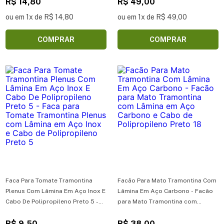
R$ 14,80
Premium com Lâmina em Aço Inox
R$ 49,00
e Cabo de Polipropileno Branco 7
ou em 1x de R$ 14,80
ou em 1x de R$ 49,00
COMPRAR
COMPRAR
Faca Para Tomate Tramontina
Facão Para Mato Tramontina Com
Plenus Com Lâmina Em Aço Inox E
Lâmina Em Aço Carbono - Facão
Cabo De Polipropileno Preto 5 -
para Mato Tramontina com
Faca para Tomate Tramontina
Lâmina em Aço Carbono e Cabo
Plenus com Lâmina em Aço Inox e
R$ 9,50
de Polipropileno Preto 18
R$ 38,00