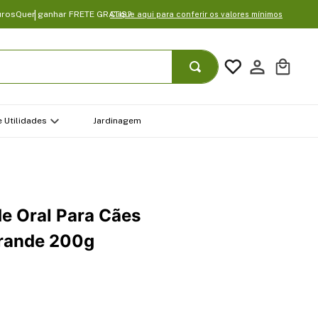
uros
Quer ganhar FRETE GRATIS?
Clique aqui para conferir os valores mínimos
 Utilidades
Jardinagem
e Oral Para Cães
Grande 200g