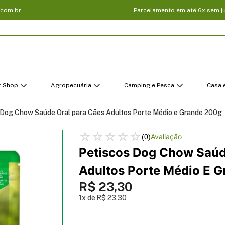
.com.br
Parcelamento em até 6x sem j
t Shop
Agropecuária
Camping e Pesca
Casa e
 Dog Chow Saúde Oral para Cães Adultos Porte Médio e Grande 200g
☆
☆
☆
☆
☆
(
0
)
Petiscos Dog Chow Saúd
Adultos Porte Médio E 
R$
23
,
30
1
R$
23
,
30