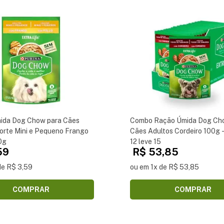
ida Dog Chow para Cães
Combo Ração Úmida Dog Ch
orte Mini e Pequeno Frango
Cães Adultos Cordeiro 100g 
0g
12 leve 15
59
R$ 53,85
de R$ 3,59
ou em 1x de R$ 53,85
COMPRAR
COMPRAR