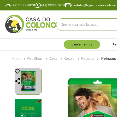
(47) 3399-0231
(47) 3399-0231
contato@lojascasadocolono
Digite aqui sua busca...
Lançamentos
Pe
Pet Shop
Cães
Ração
Petisco
Petiscos