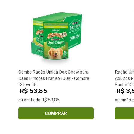
Combo Ração Úmida Dog Chow para
Ração Úm
Cães Filhotes Frango 100g - Compre
Adultos P
12 leve 15
Sachê 10
R$ 53,85
R$ 3,
ou em 1x de R$ 53,85
ou em 1x 
COMPRAR