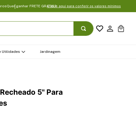
uros
Quer ganhar FRETE GRATIS?
Clique aqui para conferir os valores mínimos
 Utilidades
Jardinagem
Recheado 5" Para
es