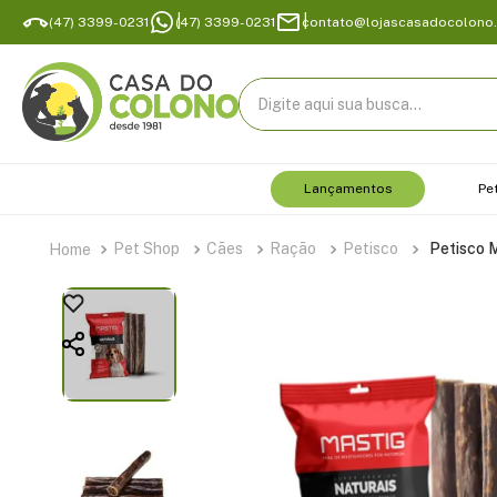
(47) 3399-0231
(47) 3399-0231
contato@lojascasadocolono
Digite aqui sua busca...
Lançamentos
Pe
Pet Shop
Cães
Ração
Petisco
Petisco 