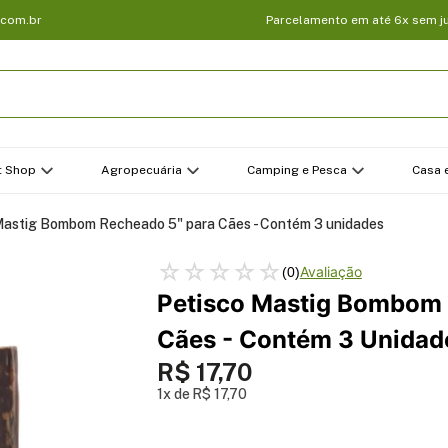
.com.br
Parcelamento em até 6x sem j
t Shop
Agropecuária
Camping e Pesca
Casa e
Mastig Bombom Recheado 5" para Cães - Contém 3 unidades
☆
☆
☆
☆
☆
(
0
)
Petisco Mastig Bombom 
Cães - Contém 3 Unidad
R$
17
,
70
1
R$
17
,
70