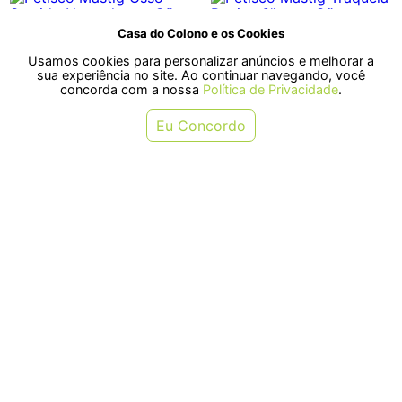
Casa do Colono e os Cookies
Usamos cookies para personalizar anúncios e melhorar a
sua experiência no site. Ao continuar navegando, você
concorda com a nossa
Política de Privacidade
.
Eu Concordo
Petisco Mastig Osso Sortido
Petisco Mastig Traqueia Bovina 6"
Natural para Cães 300g
para Cães - Contém 3 unidades
R$ 35,50
R$ 27,70
ou em 1x de R$ 35,50
ou em 1x de R$ 27,70
COMPRAR
COMPRAR