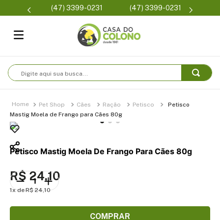
Parcelamento em até 6x
(47) 3399-0231
Condições de frete
sem juros
Digite aqui sua busca...
Pet Shop
Cães
Ração
Petisco
Petisco
Mastig Moela de Frango para Cães 80g
Petisco Mastig Moela De Frango Para Cães 80g
R$
24
,
10
1
R$
24
,
10
COMPRAR