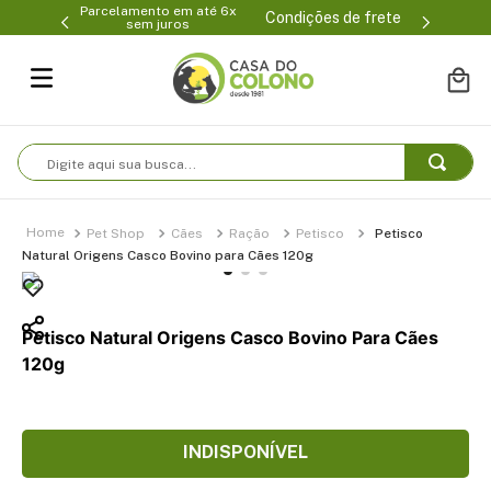
Parcelamento em até 6x
99-0231
(47
Condições de frete
sem juros
Digite aqui sua busca...
Pet Shop
Cães
Ração
Petisco
Petisco
Natural Origens Casco Bovino para Cães 120g
Petisco Natural Origens Casco Bovino Para Cães
120g
INDISPONÍVEL