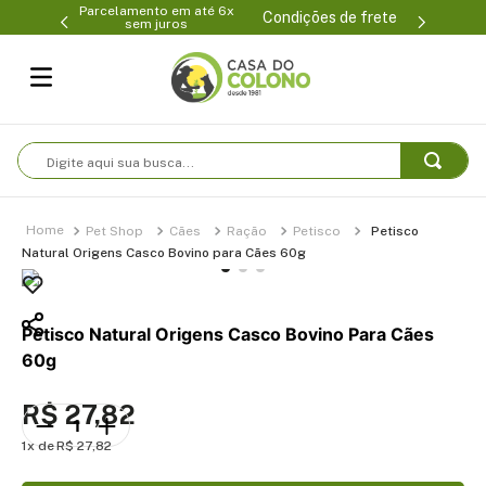
Parcelamento em até 6x
99-0231
(47
Condições de frete
sem juros
Digite aqui sua busca...
Pet Shop
Cães
Ração
Petisco
Petisco
Natural Origens Casco Bovino para Cães 60g
Petisco Natural Origens Casco Bovino Para Cães
60g
R$
27
,
82
1
R$
27
,
82