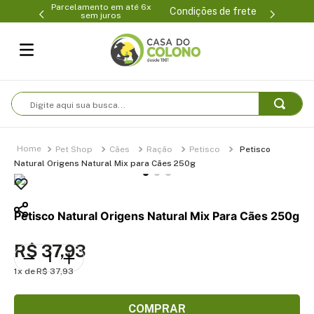
Parcelamento em até 6x
99-0231
(47
Condições de frete
sem juros
Digite aqui sua busca...
Pet Shop
Cães
Ração
Petisco
Petisco
Natural Origens Natural Mix para Cães 250g
Petisco Natural Origens Natural Mix Para Cães 250g
R$
37
,
93
1
R$
37
,
93
COMPRAR