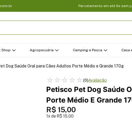
.com.br
Parcelamento em até 6x sem j
t Shop
Agropecuária
Camping e Pesca
Casa e
Pet Dog Saúde Oral para Cães Adultos Porte Médio e Grande 170g
☆
☆
☆
☆
☆
(
0
)
Petisco Pet Dog Saúde O
Porte Médio E Grande 1
R$
15
,
00
1
R$
15
,
00