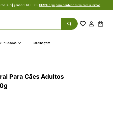
uros
Quer ganhar FRETE GRATIS?
Clique aqui para conferir os valores mínimos
 Utilidades
Jardinagem
ral Para Cães Adultos
70g