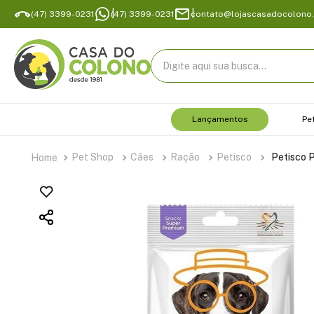
(47) 3399-0231
(47) 3399-0231
contato@lojascasadocolono
Digite aqui sua busca...
Lançamentos
Pe
Pet Shop
Cães
Ração
Petisco
Petisco 