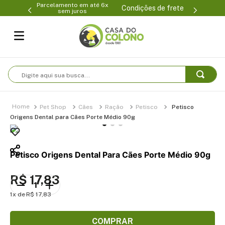
Parcelamento em até 6x
99-0231
(47
Condições de frete
sem juros
Digite aqui sua busca...
Pet Shop
Cães
Ração
Petisco
Petisco
Origens Dental para Cães Porte Médio 90g
Petisco Origens Dental Para Cães Porte Médio 90g
R$
17
,
83
1
R$
17
,
83
COMPRAR