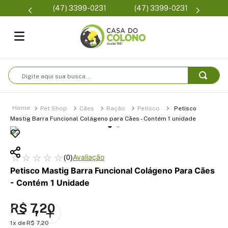
Parcelam
(47) 3399-0231
(47) 3399-0231
se
Digite aqui sua busca...
Pet Shop
Cães
Ração
Petisco
Petisco
Mastig Barra Funcional Colágeno para Cães - Contém 1 unidade
☆
☆
☆
☆
☆
(
0
)
Petisco Mastig Barra Funcional Colágeno Para Cães
- Contém 1 Unidade
R$
7
,
20
1
R$
7
,
20