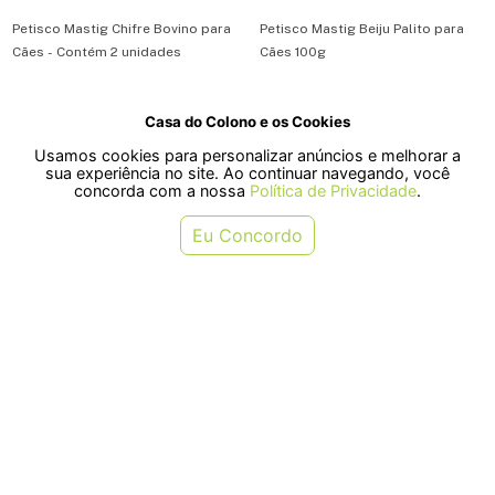
Petisco Mastig Chifre Bovino para
Petisco Mastig Beiju Palito para
Cães - Contém 2 unidades
Cães 100g
Casa do Colono e os Cookies
R$ 17,00
R$ 31,00
Usamos cookies para personalizar anúncios e melhorar a
ou em 1x de R$ 17,00
ou em 1x de R$ 31,00
sua experiência no site. Ao continuar navegando, você
concorda com a nossa
Política de Privacidade
.
COMPRAR
COMPRAR
Eu Concordo