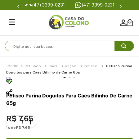
Parcelam
(47) 3399-0231
(47) 3399-0231
se
Digite aqui sua busca...
Pet Shop
Cães
Ração
Petisco
Petisco Purina
Doguitos para Cães Bifinho de Carne 65g
Petisco Purina Doguitos Para Cães Bifinho De Carne
65g
R$
7
,
65
1
R$
7
,
65