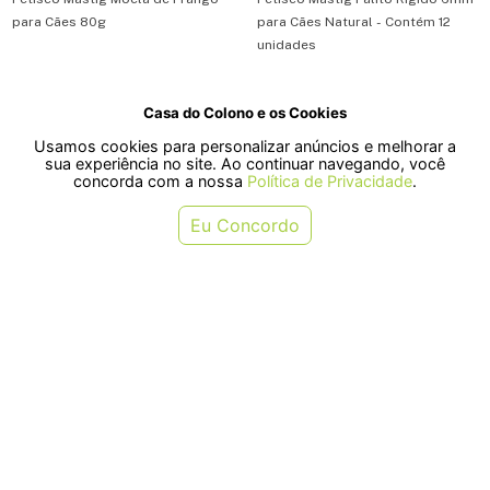
para Cães 80g
para Cães Natural - Contém 12
unidades
R$ 24,10
R$ 4,70
Casa do Colono e os Cookies
ou em 1x de R$ 24,10
ou em 1x de R$ 4,70
Usamos cookies para personalizar anúncios e melhorar a
sua experiência no site. Ao continuar navegando, você
COMPRAR
COMPRAR
concorda com a nossa
Política de Privacidade
.
Eu Concordo
Petisco Friskies Party Mix para
Petisco Friskies Party Mix para