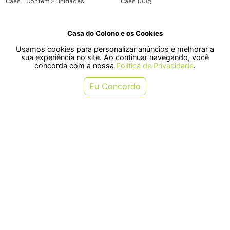
Cães - Contém 2 unidades
Cães 100g
Casa do Colono e os Cookies
R$ 11,90
R$ 17,90
Usamos cookies para personalizar anúncios e melhorar a
ou em 1x de R$ 11,90
ou em 1x de R$ 17,90
sua experiência no site. Ao continuar navegando, você
concorda com a nossa
Política de Privacidade
.
COMPRAR
COMPRAR
Eu Concordo
Petisco Mastig Barra Funcional
Petisco Mastig Strips Suíno para
Frutas Vermelhas para Cães -
Cães 200g