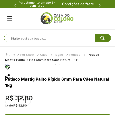
Parcelamento em até 6x
99-0231
(47
Condições de frete
sem juros
Digite aqui sua busca...
Pet Shop
Cães
Ração
Petisco
Petisco
Mastig Palito Rígido 6mm para Cães Natural 1kg
Petisco Mastig Palito Rígido 6mm Para Cães Natural
1kg
R$
32
,
80
1
R$
32
,
80