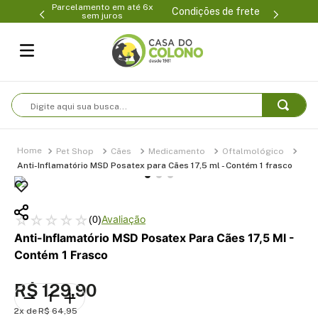
(47) 3399-0231
(47) 3399-0231
Condições de frete
Digite aqui sua busca...
Pet Shop
Cães
Medicamento
Oftalmológico
Anti-Inflamatório MSD Posatex para Cães 17,5 ml - Contém 1 frasco
☆
☆
☆
☆
☆
(
0
)
Anti-Inflamatório MSD Posatex Para Cães 17,5 Ml -
Contém 1 Frasco
R$
129
,
90
2
R$
64
,
95