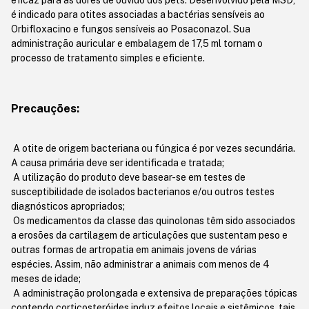
eficaz para as dores de ouvido dos pets. Desenvolvido pela MSD,
é indicado para otites associadas a bactérias sensíveis ao
Orbifloxacino e fungos sensíveis ao Posaconazol. Sua
administração auricular e embalagem de 17,5 ml tornam o
processo de tratamento simples e eficiente.
Precauções:
A otite de origem bacteriana ou fúngica é por vezes secundária.
A causa primária deve ser identificada e tratada;
A utilização do produto deve basear-se em testes de
susceptibilidade de isolados bacterianos e/ou outros testes
diagnósticos apropriados;
Os medicamentos da classe das quinolonas têm sido associados
a erosões da cartilagem de articulações que sustentam peso e
outras formas de artropatia em animais jovens de várias
espécies. Assim, não administrar a animais com menos de 4
meses de idade;
A administração prolongada e extensiva de preparações tópicas
contendo corticosteróides induz efeitos locais e sistêmicos, tais