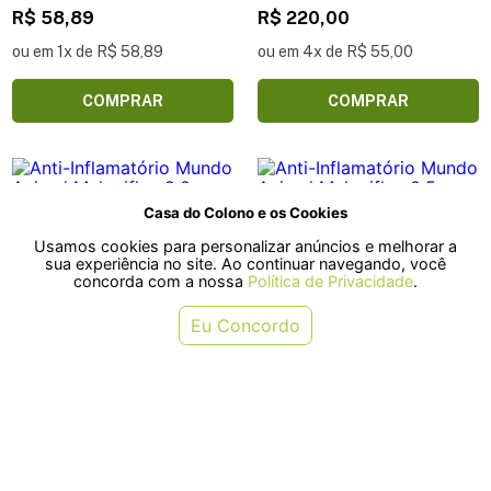
R$ 58,89
R$ 220,00
ou em 1x de R$ 58,89
ou em 4x de R$ 55,00
COMPRAR
COMPRAR
Casa do Colono e os Cookies
Usamos cookies para personalizar anúncios e melhorar a
sua experiência no site. Ao continuar navegando, você
concorda com a nossa
Política de Privacidade
.
Eu Concordo
Anti-Inflamatório Mundo Animal
Anti-Inflamatório Mundo Animal
Meloxiflex 2,0mg para Cães e
Meloxiflex 0,5mg para Cães e
Gatos - Contém 5 comprimidos
Gatos - Contém 5 comprimidos